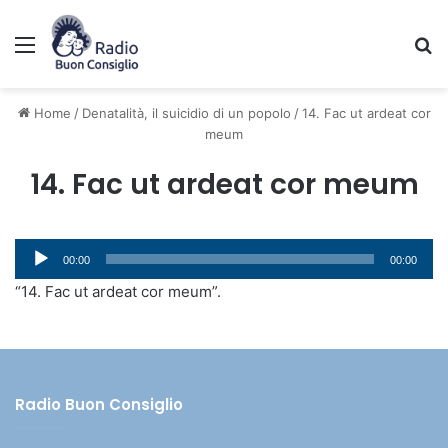
Menu
C
Home
/
Denatalità, il suicidio di un popolo
/
14. Fac ut ardeat cor
meum
14. Fac ut ardeat cor meum
Audio
00:00
00:00
Player
“14. Fac ut ardeat cor meum”.
Radio Buon Consiglio