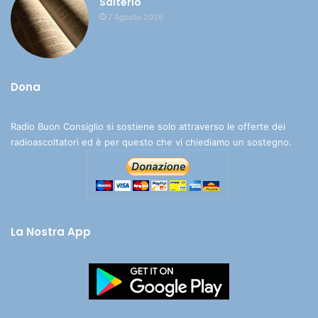
Salterio
7 Agosto 2026
Dona
Radio Buon Consiglio si sostiene solo attraverso le offerte dei
radioascoltatori ed è per questo che vi chiediamo un sostegno.
La Nostra App