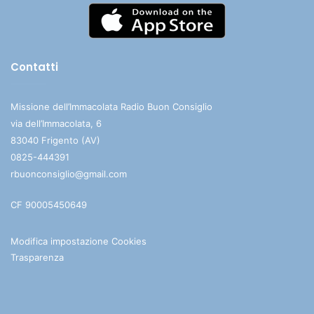
Contatti
Missione dell’Immacolata Radio Buon Consiglio
via dell’Immacolata, 6
83040 Frigento (AV)
0825-444391
rbuonconsiglio@gmail.com
CF 90005450649
Modifica impostazione Cookies
Trasparenza