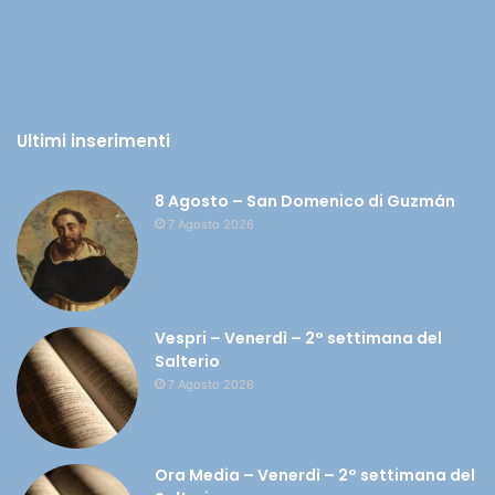
Ultimi inserimenti
8 Agosto – San Domenico di Guzmán
7 Agosto 2026
Vespri – Venerdì – 2° settimana del
Salterio
7 Agosto 2026
Ora Media – Venerdì – 2° settimana del