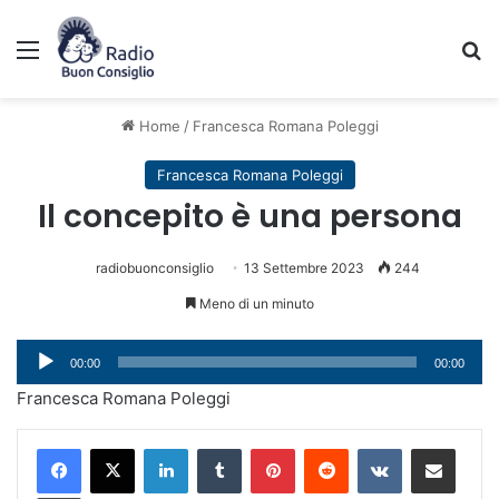
Menu
C
Home
/
Francesca Romana Poleggi
Francesca Romana Poleggi
Il concepito è una persona
radiobuonconsiglio
13 Settembre 2023
244
Meno di un minuto
Audio
00:00
00:00
Player
Francesca Romana Poleggi
LinkedIn
Tumblr
Pinterest
Reddit
VKontakte
Condividi via mail
Stampa