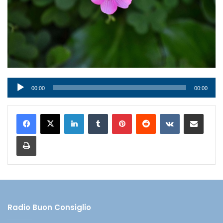
Audio
00:00
00:00
Player
LinkedIn
Tumblr
Pinterest
Reddit
VKontakte
Condividi via mail
Stampa
Radio Buon Consiglio