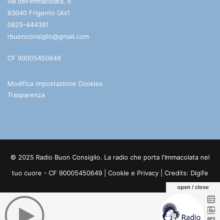
via dell’Immacolata, 6
83040 Frigento (AV)
0825-444391
rbuonconsiglio@gmail.com
CF 90005450649
Modifica impostazione Cookies
Trasparenza
© 2025 Radio Buon Consiglio. La radio che porta l'Immacolata nel
tuo cuore - CF 90005450649 |
Cookie e Privacy
| Credits:
Digife
open / close
Facebook
You
Telegram
WhatsApp