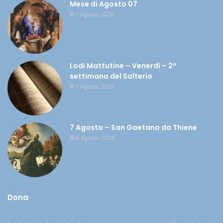
Mese di Agosto 07
7 Agosto 2026
Lodi Mattutine – Venerdì – 2°
settimana del Salterio
7 Agosto 2026
7 Agosto – San Gaetano da Thiene
6 Agosto 2026
Dona