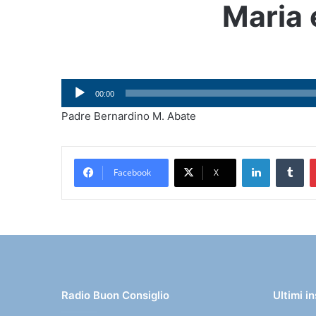
Maria e
Audio
00:00
Player
Padre Bernardino M. Abate
LinkedIn
Tumblr
Facebook
X
Radio Buon Consiglio
Ultimi i