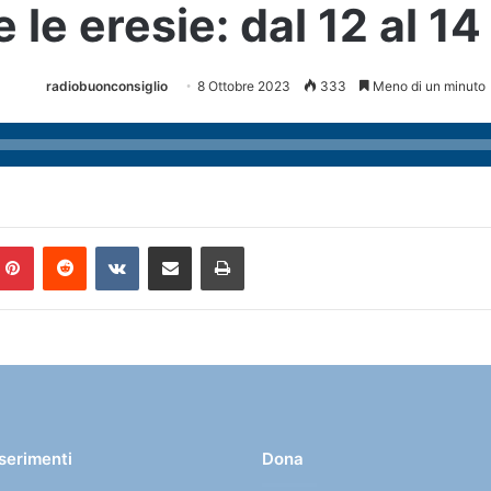
 le eresie: dal 12 al 1
radiobuonconsiglio
8 Ottobre 2023
333
Meno di un minuto
Pinterest
Reddit
VKontakte
Condividi via mail
Stampa
nserimenti
Dona