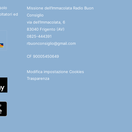
solo
Missione dell’Immacolata Radio Buon
oltatori ed
Consiglio
via dell’Immacolata, 6
83040 Frigento (AV)
0825-444391
rbuonconsiglio@gmail.com
CF 90005450649
Modifica impostazione Cookies
Trasparenza