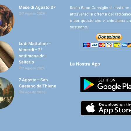
Mese di Agosto 07
Radio Buon Consiglio si sostiene 
7 Agosto 2026
attraverso le offerte dei radioasc
è per questo che vi chiediamo un
sostegno.
Lodi Mattutine –
Venerdì – 2°
settimana del
Salterio
La Nostra App
7 Agosto 2026
7 Agosto – San
Gaetano da Thiene
6 Agosto 2026