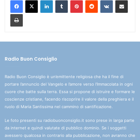
LinkedIn
Tumblr
Pinterest
Reddit
VKontakte
Condividi via mail
Stampa
Radio Buon Consiglio
Radio Buon Consiglio è un’emittente religiosa che ha il fine di
portare l’annuncio del Vangelo e l’amore verso l’Immacolata in ogni
cuore che batte sulla terra. Essa si propone di istruire e formare le
coscienze cristiane, facendo riscoprire il valore della preghiera e il
ruolo di Maria Santissima nel cammino di santificazione.
Le foto presenti su radiobuonconsiglio.it sono prese in larga parte
da internet e quindi valutate di pubblico dominio. Se i soggetti
avessero qualcosa in contrario alla pubblicazione, non avranno che