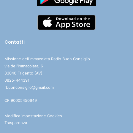
Contatti
Missione dell’Immacolata Radio Buon Consiglio
via dell’Immacolata, 6
83040 Frigento (AV)
0825-444391
rbuonconsiglio@gmail.com
CF 90005450649
Modifica impostazione Cookies
Trasparenza