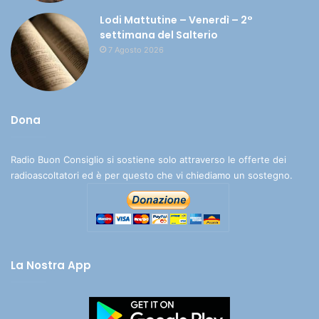
Lodi Mattutine – Venerdì – 2°
settimana del Salterio
7 Agosto 2026
Dona
Radio Buon Consiglio si sostiene solo attraverso le offerte dei
radioascoltatori ed è per questo che vi chiediamo un sostegno.
La Nostra App