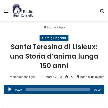
Menu
C
Home
/
App
Oltre gli inganni
Santa Teresina di Lisieux:
una Storia d’anima lunga
150 anni
radiobuonconsiglio
11 Marzo 2023
277
Meno di un minuto
Audio
00:00
00:00
Player