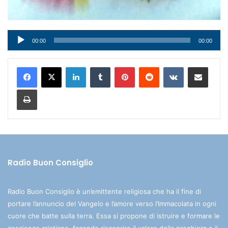
Audio
00:00
00:00
Player
LinkedIn
Tumblr
Pinterest
Reddit
VKontakte
Condividi via mail
Stampa
Radio Buon Consiglio
Radio Buon Consiglio è un’emittente religiosa che ha il fine di
portare l’annuncio del Vangelo e l’amore verso l’Immacolata in ogni
cuore che batte sulla terra. Essa si propone di istruire e formare le