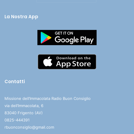
La Nostra App
Contatti
Missione dell’Immacolata Radio Buon Consiglio
via dell’Immacolata, 6
83040 Frigento (AV)
0825-444391
rbuonconsiglio@gmail.com