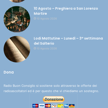
10 Agosto – Preghiera a San Lorenzo
Martire
10 Agosto 2026
Lodi Mattutine – Lunedì – 3° settimana
del Salterio
10 Agosto 2026
Dona
Radio Buon Consiglio si sostiene solo attraverso le offerte dei
radioascoltatori ed è per questo che vi chiediamo un sostegno.