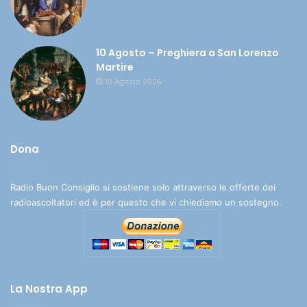
10 Agosto – Preghiera a San Lorenzo
Martire
10 Agosto 2026
Dona
Radio Buon Consiglio si sostiene solo attraverso le offerte dei
radioascoltatori ed è per questo che vi chiediamo un sostegno.
La Nostra App