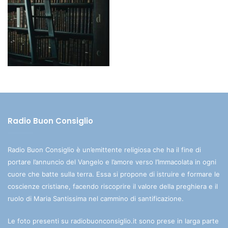
Radio Buon Consiglio
Radio Buon Consiglio è un’emittente religiosa che ha il fine di
portare l’annuncio del Vangelo e l’amore verso l’Immacolata in ogni
cuore che batte sulla terra. Essa si propone di istruire e formare le
coscienze cristiane, facendo riscoprire il valore della preghiera e il
ruolo di Maria Santissima nel cammino di santificazione.
Le foto presenti su radiobuonconsiglio.it sono prese in larga parte