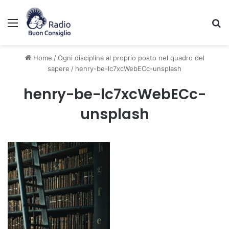
Menu
C
Home
/
Ogni disciplina al proprio posto nel quadro del
sapere
/
henry-be-lc7xcWebECc-unsplash
henry-be-lc7xcWebECc-
unsplash