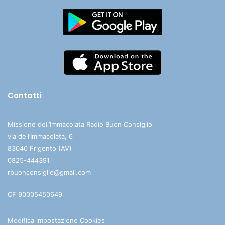
Contatti
Missione dell’Immacolata Radio Buon Consiglio
via dell’Immacolata, 6
83040 Frigento (AV)
0825-444391
rbuonconsiglio@gmail.com
CF 90005450649
Modifica impostazione Cookies