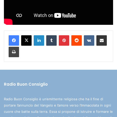
LinkedIn
Tumblr
Pinterest
Reddit
VKontakte
Condividi via mail
Stampa
Radio Buon Consiglio
Radio Buon Consiglio è un’emittente religiosa che ha il fine di
portare l’annuncio del Vangelo e l’amore verso l’Immacolata in ogni
cuore che batte sulla terra. Essa si propone di istruire e formare le