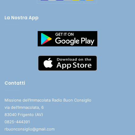
La Nostra App
Contatti
Missione dell’Immacolata Radio Buon Consiglio
via dell’Immacolata, 6
83040 Frigento (AV)
0825-444391
rbuonconsiglio@gmail.com