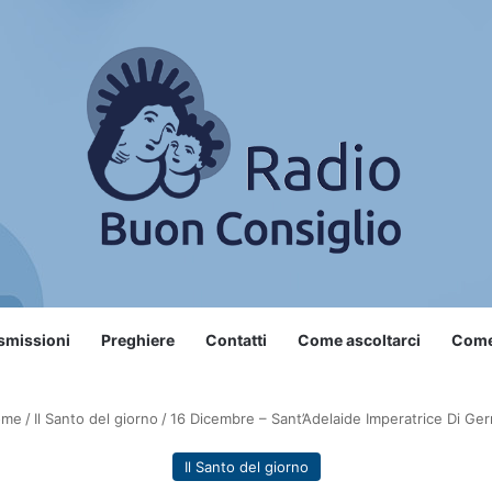
smissioni
Preghiere
Contatti
Come ascoltarci
Come 
me
/
Il Santo del giorno
/
16 Dicembre – Sant’Adelaide Imperatrice Di Ge
Il Santo del giorno