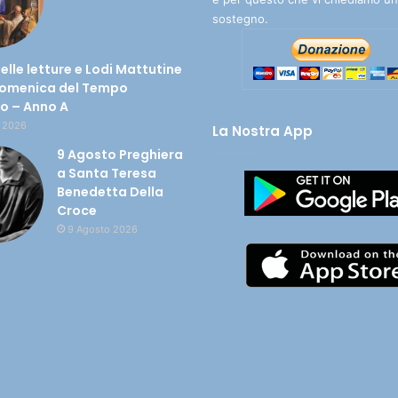
sostegno.
delle letture e Lodi Mattutine
Domenica del Tempo
io – Anno A
 2026
La Nostra App
9 Agosto Preghiera
a Santa Teresa
Benedetta Della
Croce
9 Agosto 2026