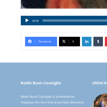
Audio
00:00
Player
LinkedIn
Tumblr
Facebook
X
Radio Buon Consiglio
Ultimi 
Radio Buon Consiglio è un’emittente
religiosa che ha il fine di portare l’annuncio