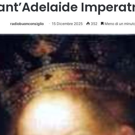
ant’Adelaide Imperat
radiobuonconsiglio
15 Dicembre 2025
352
Meno di un minut