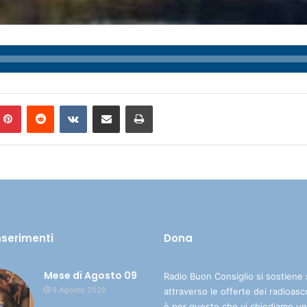
Pinterest
Reddit
VKontakte
Condividi via mail
Stampa
inserimenti
Dona
Mese di Agosto 09
Radio Buon Consiglio si sostiene 
9 Agosto 2026
attraverso le offerte dei radioasc
è per questo che vi chiediamo un