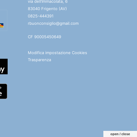
via dell’Immacolata, 6
83040 Frigento (AV)
0825-444391
rbuonconsiglio@gmail.com
CF 90005450649
Modifica impostazione Cookies
Trasparenza
open / close