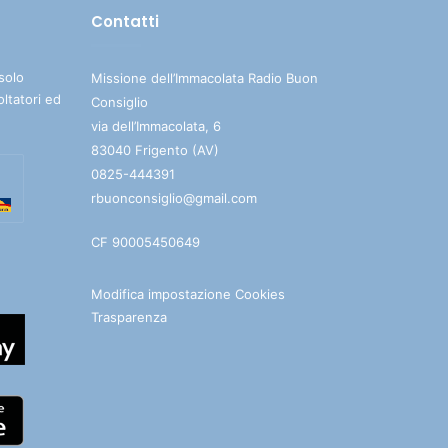
Contatti
solo
Missione dell’Immacolata Radio Buon
oltatori ed
Consiglio
via dell’Immacolata, 6
83040 Frigento (AV)
0825-444391
rbuonconsiglio@gmail.com
CF 90005450649
Modifica impostazione Cookies
Trasparenza