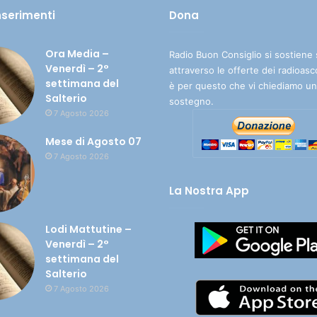
inserimenti
Dona
Ora Media –
Radio Buon Consiglio si sostiene 
Venerdì – 2°
attraverso le offerte dei radioasc
settimana del
è per questo che vi chiediamo un
Salterio
sostegno.
7 Agosto 2026
Mese di Agosto 07
7 Agosto 2026
La Nostra App
Lodi Mattutine –
Venerdì – 2°
settimana del
Salterio
7 Agosto 2026