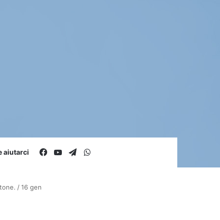
Facebook
You Tube
Telegram
WhatsApp
aiutarci
ttone.
/
16 gen