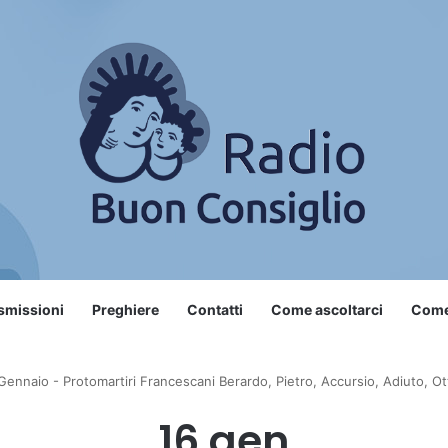
smissioni
Preghiere
Contatti
Come ascoltarci
Come 
Gennaio - Protomartiri Francescani Berardo, Pietro, Accursio, Adiuto, O
16 gen