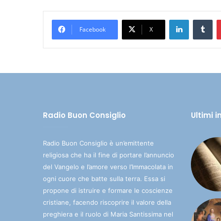
LinkedIn
Tumblr
Facebook
X
Radio Buon Consiglio
Ultimi 
Radio Buon Consiglio è un’emittente
religiosa che ha il fine di portare l’annuncio
del Vangelo e l’amore verso l’Immacolata in
ogni cuore che batte sulla terra. Essa si
propone di istruire e formare le coscienze
cristiane, facendo riscoprire il valore della
preghiera e il ruolo di Maria Santissima nel