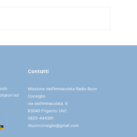
tasti
freccia
su/giù
per
aumentare
o
diminuire
il
volume.
Contatti
solo
Missione dell’Immacolata Radio Buon
oltatori ed
Consiglio
via dell’Immacolata, 6
83040 Frigento (AV)
0825-444391
rbuonconsiglio@gmail.com