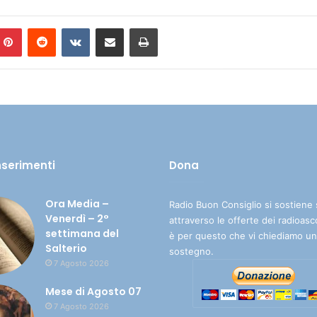
Pinterest
Reddit
VKontakte
Condividi via mail
Stampa
inserimenti
Dona
Ora Media –
Radio Buon Consiglio si sostiene 
Venerdì – 2°
attraverso le offerte dei radioasc
settimana del
è per questo che vi chiediamo un
Salterio
sostegno.
7 Agosto 2026
Mese di Agosto 07
7 Agosto 2026