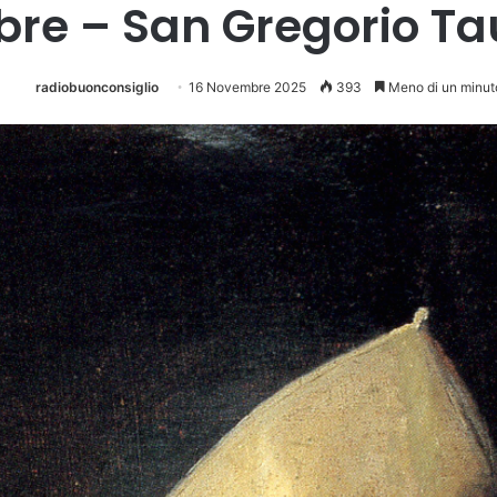
bre – San Gregorio T
radiobuonconsiglio
16 Novembre 2025
393
Meno di un minut