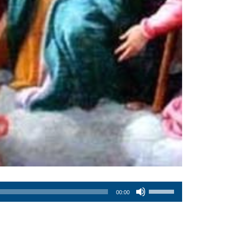
Usa
00:00
i
tasti
freccia