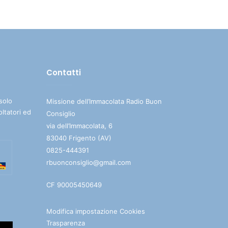
su/giù
per
aumentare
o
diminuire
Contatti
il
volume.
solo
Missione dell’Immacolata Radio Buon
oltatori ed
Consiglio
via dell’Immacolata, 6
83040 Frigento (AV)
0825-444391
rbuonconsiglio@gmail.com
CF 90005450649
Modifica impostazione Cookies
Trasparenza