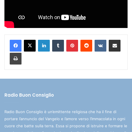
LinkedIn
Tumblr
Pinterest
Reddit
VKontakte
Condividi via mail
Stampa
Radio Buon Consiglio
Radio Buon Consiglio è un’emittente religiosa che ha il fine di
portare l’annuncio del Vangelo e l’amore verso l’Immacolata in ogni
cuore che batte sulla terra. Essa si propone di istruire e formare le