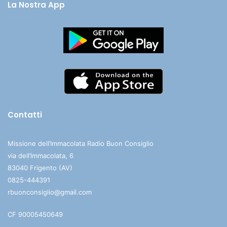
La Nostra App
Contatti
Missione dell’Immacolata Radio Buon Consiglio
via dell’Immacolata, 6
83040 Frigento (AV)
0825-444391
rbuonconsiglio@gmail.com
CF 90005450649