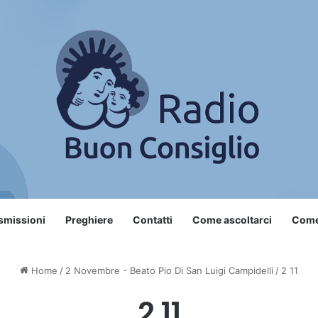
smissioni
Preghiere
Contatti
Come ascoltarci
Come 
Home
/
2 Novembre - Beato Pio Di San Luigi Campidelli
/
2 11
2 11