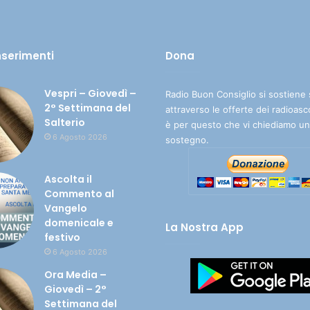
inserimenti
Dona
Vespri – Giovedì –
Radio Buon Consiglio si sostiene 
2° Settimana del
attraverso le offerte dei radioasc
Salterio
è per questo che vi chiediamo un
6 Agosto 2026
sostegno.
Ascolta il
Commento al
Vangelo
domenicale e
La Nostra App
festivo
6 Agosto 2026
Ora Media –
Giovedì – 2°
Settimana del