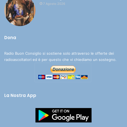
7 Agosto 2026
Dona
Radio Buon Consiglio si sostiene solo attraverso le offerte dei
radioascoltatori ed è per questo che vi chiediamo un sostegno.
La Nostra App