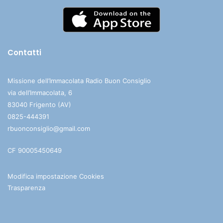
Contatti
Missione dell’Immacolata Radio Buon Consiglio
via dell’Immacolata, 6
83040 Frigento (AV)
0825-444391
rbuonconsiglio@gmail.com
CF 90005450649
Modifica impostazione Cookies
Trasparenza