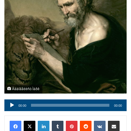
Åâàíãåëèñò Ìàðê
Audio
00:00
00:00
Player
LinkedIn
Tumblr
Pinterest
Reddit
VKontakte
Condividi via mail