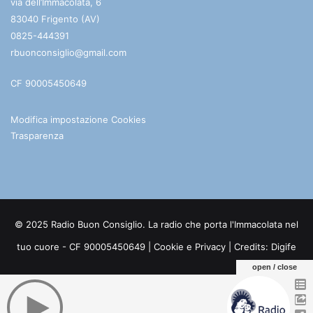
via dell’Immacolata, 6
83040 Frigento (AV)
0825-444391
rbuonconsiglio@gmail.com
CF 90005450649
Modifica impostazione Cookies
Trasparenza
© 2025 Radio Buon Consiglio. La radio che porta l'Immacolata nel
tuo cuore - CF 90005450649 |
Cookie e Privacy
| Credits:
Digife
open / close
Facebook
You
Telegram
WhatsApp