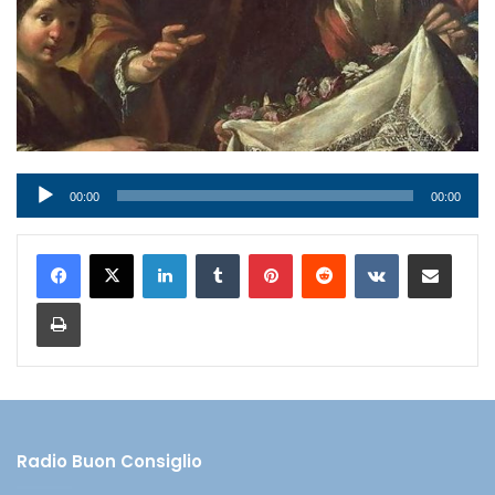
Audio
00:00
00:00
Player
LinkedIn
Tumblr
Pinterest
Reddit
VKontakte
Condividi via mail
Stampa
Radio Buon Consiglio