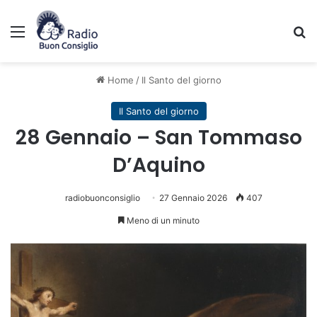
Menu
C
Home
/
Il Santo del giorno
Il Santo del giorno
28 Gennaio – San Tommaso
D’Aquino
radiobuonconsiglio
27 Gennaio 2026
407
Meno di un minuto