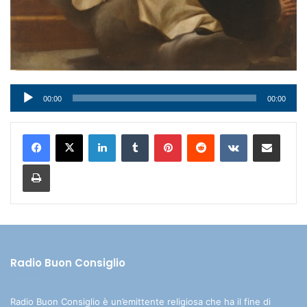
Audio
00:00
00:00
Player
LinkedIn
Tumblr
Pinterest
Reddit
VKontakte
Condividi via mail
Stampa
Radio Buon Consiglio
Radio Buon Consiglio è un’emittente religiosa che ha il fine di