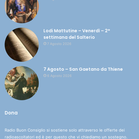
Lodi Mattutine – Venerdì – 2°
settimana del Salterio
7 Agosto 2026
7 Agosto – San Gaetano da Thiene
6 Agosto 2026
Dona
Radio Buon Consiglio si sostiene solo attraverso le offerte dei
radioascoltatori ed è per questo che vi chiediamo un sostegno.