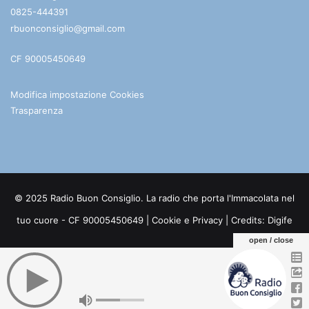
0825-444391
rbuonconsiglio@gmail.com
CF 90005450649
Modifica impostazione Cookies
Trasparenza
© 2025 Radio Buon Consiglio. La radio che porta l'Immacolata nel
tuo cuore - CF 90005450649 |
Cookie e Privacy
| Credits:
Digife
open / close
Facebook
You
Telegram
WhatsApp
Tube