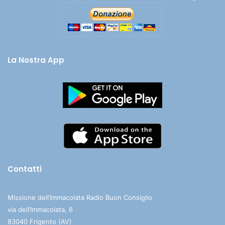
La Nostra App
Contatti
Missione dell’Immacolata Radio Buon Consiglio
via dell’Immacolata, 6
83040 Frigento (AV)