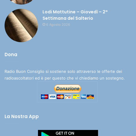
Lodi Mattutine – Giovedì – 2°
Settimana del Salterio
6 Agosto 2026
Dona
Radio Buon Consiglio si sostiene solo attraverso le offerte dei
radioascoltatori ed è per questo che vi chiediamo un sostegno.
La Nostra App