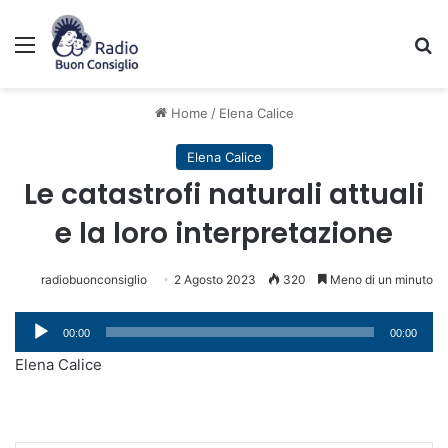
Menu
C
Home
/
Elena Calice
Elena Calice
Le catastrofi naturali attuali
e la loro interpretazione
radiobuonconsiglio
2 Agosto 2023
320
Meno di un minuto
Audio
00:00
00:00
Player
Elena Calice