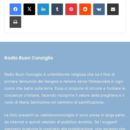
LinkedIn
Tumblr
Pinterest
Reddit
VKontakte
Condividi via mail
Stampa
Radio Buon Consiglio
Radio Buon Consiglio è un’emittente religiosa che ha il fine di
portare l’annuncio del Vangelo e l’amore verso l’Immacolata in ogni
cuore che batte sulla terra. Essa si propone di istruire e formare le
coscienze cristiane, facendo riscoprire il valore della preghiera e il
ruolo di Maria Santissima nel cammino di santificazione.
Le foto presenti su radiobuonconsiglio.it sono prese in larga parte
da internet e quindi valutate di pubblico dominio. Se i soggetti
avessero qualcosa in contrario alla pubblicazione, non avranno che