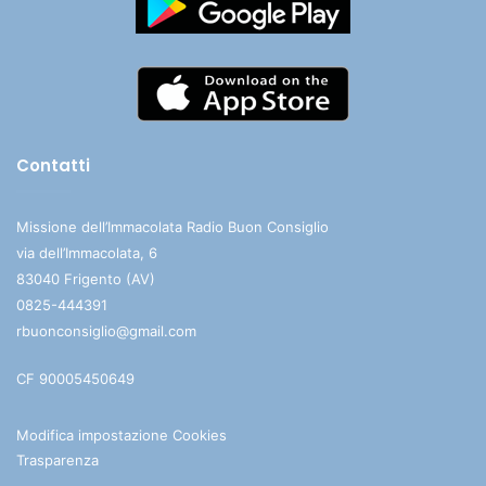
Contatti
Missione dell’Immacolata Radio Buon Consiglio
via dell’Immacolata, 6
83040 Frigento (AV)
0825-444391
rbuonconsiglio@gmail.com
CF 90005450649
Modifica impostazione Cookies
Trasparenza