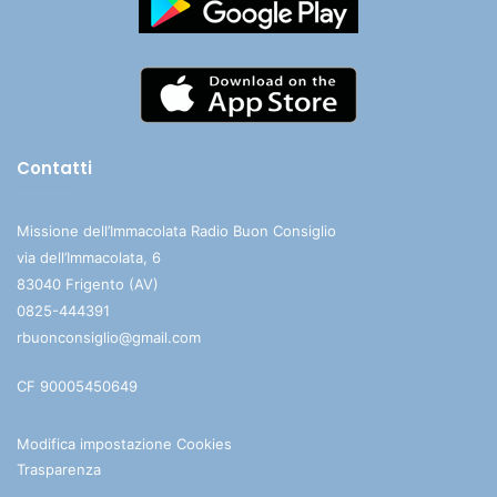
Contatti
Missione dell’Immacolata Radio Buon Consiglio
via dell’Immacolata, 6
83040 Frigento (AV)
0825-444391
rbuonconsiglio@gmail.com
CF 90005450649
Modifica impostazione Cookies
Trasparenza