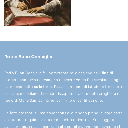
Radio Buon Consiglio
Radio Buon Consiglio è un’emittente religiosa che ha il fine di
portare l’annuncio del Vangelo e l’amore verso l’Immacolata in ogni
cuore che batte sulla terra. Essa si propone di istruire e formare le
coscienze cristiane, facendo riscoprire il valore della preghiera e il
ruolo di Maria Santissima nel cammino di santificazione.
Le foto presenti su radiobuonconsiglio.it sono prese in larga parte
da internet e quindi valutate di pubblico dominio. Se i soggetti
avessero qualcosa in contrario alla pubblicazione, non avranno che