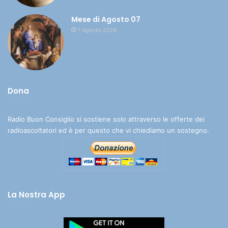
Mese di Agosto 07
7 Agosto 2026
Dona
Radio Buon Consiglio si sostiene solo attraverso le offerte dei
radioascoltatori ed è per questo che vi chiediamo un sostegno.
La Nostra App