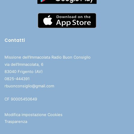
Contatti
Missione dell’Immacolata Radio Buon Consiglio
via dell’Immacolata, 6
83040 Frigento (AV)
0825-444391
rbuonconsiglio@gmail.com
CF 90005450649
Modifica impostazione Cookies
Trasparenza