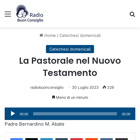
Menu
C
Home
/
Catechesi domenicali
Catechesi domenicali
La Pastorale nel Nuovo
Testamento
radiobuonconsiglio
30 Luglio 2023
326
Meno di un minuto
Audio
00:00
00:00
Player
Padre Bernardino M. Abate
LinkedIn
Tumblr
Pinterest
Reddit
VKontakte
Condividi via mail