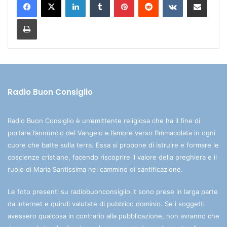
Stampa
Radio Buon Consiglio
Radio Buon Consiglio è un’emittente religiosa che ha il fine di
portare l’annuncio del Vangelo e l’amore verso l’Immacolata in ogni
cuore che batte sulla terra. Essa si propone di istruire e formare le
coscienze cristiane, facendo riscoprire il valore della preghiera e il
ruolo di Maria Santissima nel cammino di santificazione.
Le foto presenti su radiobuonconsiglio.it sono prese in larga parte
da internet e quindi valutate di pubblico dominio. Se i soggetti
avessero qualcosa in contrario alla pubblicazione, non avranno che