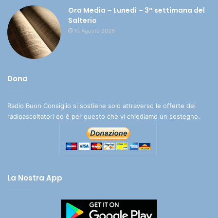
Ora Media – Lunedì – 3° settimana del
Salterio
10 Agosto 2026
Dona
Radio Buon Consiglio si sostiene solo attraverso le offerte dei
radioascoltatori ed è per questo che vi chiediamo un sostegno.
La Nostra App