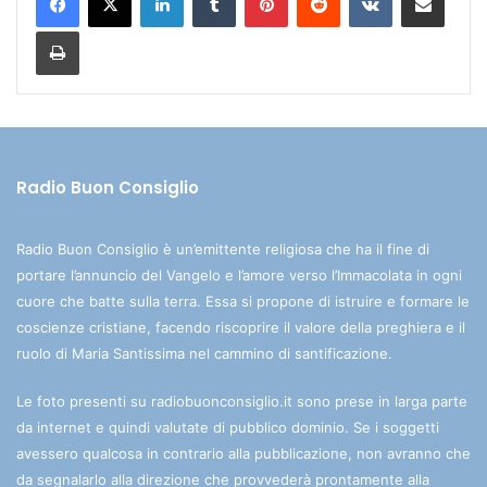
Stampa
Radio Buon Consiglio
Radio Buon Consiglio è un’emittente religiosa che ha il fine di
portare l’annuncio del Vangelo e l’amore verso l’Immacolata in ogni
cuore che batte sulla terra. Essa si propone di istruire e formare le
coscienze cristiane, facendo riscoprire il valore della preghiera e il
ruolo di Maria Santissima nel cammino di santificazione.
Le foto presenti su radiobuonconsiglio.it sono prese in larga parte
da internet e quindi valutate di pubblico dominio. Se i soggetti
avessero qualcosa in contrario alla pubblicazione, non avranno che
da segnalarlo alla direzione che provvederà prontamente alla