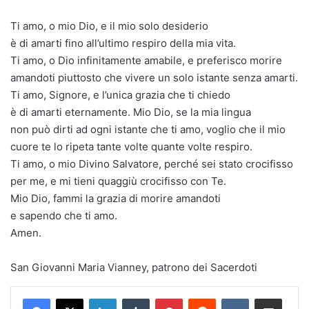
Ti amo, o mio Dio, e il mio solo desiderio
è di amarti fino all’ultimo respiro della mia vita.
Ti amo, o Dio infinitamente amabile, e preferisco morire
amandoti piuttosto che vivere un solo istante senza amarti.
Ti amo, Signore, e l’unica grazia che ti chiedo
è di amarti eternamente. Mio Dio, se la mia lingua
non può dirti ad ogni istante che ti amo, voglio che il mio
cuore te lo ripeta tante volte quante volte respiro.
Ti amo, o mio Divino Salvatore, perché sei stato crocifisso
per me, e mi tieni quaggiù crocifisso con Te.
Mio Dio, fammi la grazia di morire amandoti
e sapendo che ti amo.
Amen.
San Giovanni Maria Vianney, patrono dei Sacerdoti
LinkedIn
Tumblr
Pinterest
Reddit
VKontakte
Condividi via mail