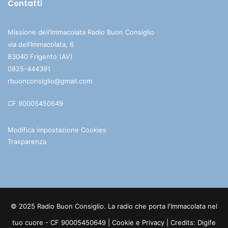
Contatti
Missione dell’Immacolata Radio Buon Consiglio
via dell’Immacolata, 6
83040 Frigento (AV)
0825-444391
rbuonconsiglio@gmail.com
CF 90005450649
Modifica impostazione Cookies
Trasparenza
© 2025 Radio Buon Consiglio. La radio che porta l'Immacolata nel
tuo cuore - CF 90005450649 |
Cookie e Privacy
| Credits:
Digife