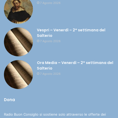
7 Agosto 2026
Vespri – Venerdì – 2° settimana del
Salterio
7 Agosto 2026
Ora Media – Venerdì – 2° settimana del
Salterio
7 Agosto 2026
Dona
Radio Buon Consiglio si sostiene solo attraverso le offerte dei