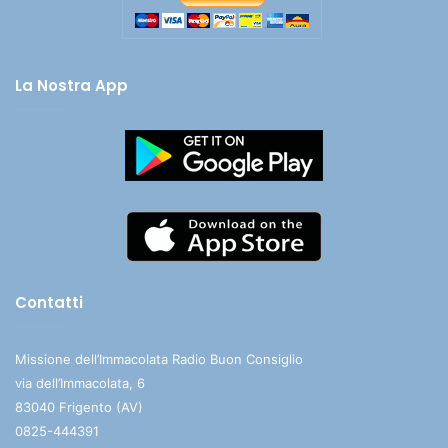
La Nostra App
Contatti
Missione dell’Immacolata Radio Buon Consiglio
via dell’Immacolata, 6
83040 Frigento (AV)
0825-444391