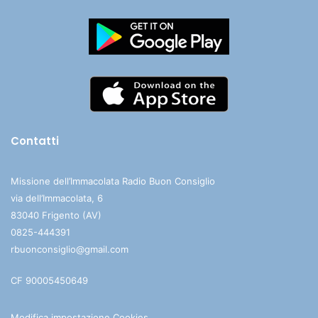
Contatti
Missione dell’Immacolata Radio Buon Consiglio
via dell’Immacolata, 6
83040 Frigento (AV)
0825-444391
rbuonconsiglio@gmail.com
CF 90005450649
Modifica impostazione Cookies