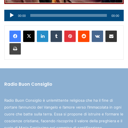
Audio
00:00
00:00
Player
LinkedIn
Tumblr
Pinterest
Reddit
VKontakte
Condividi via mail
Stampa
Radio Buon Consiglio
Radio Buon Consiglio è un’emittente religiosa che ha il fine di
portare l’annuncio del Vangelo e l’amore verso l’Immacolata in ogni
cuore che batte sulla terra. Essa si propone di istruire e formare le
coscienze cristiane, facendo riscoprire il valore della preghiera e il
ruolo di Maria Santissima nel cammino di santificazione.