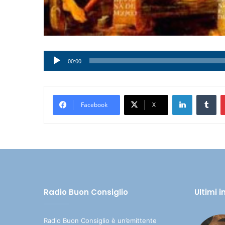
Audio
00:00
Player
LinkedIn
Tumblr
Facebook
X
Radio Buon Consiglio
Ultimi 
Radio Buon Consiglio è un’emittente