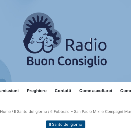
smissioni
Preghiere
Contatti
Come ascoltarci
Come 
Home
/
Il Santo del giorno
/
6 Febbraio – San Paolo Miki e Compagni Mart
Il Santo del giorno