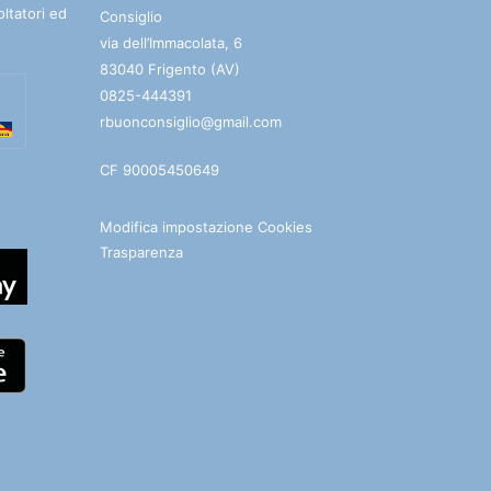
oltatori ed
Consiglio
via dell’Immacolata, 6
83040 Frigento (AV)
0825-444391
rbuonconsiglio@gmail.com
CF 90005450649
Modifica impostazione Cookies
Trasparenza