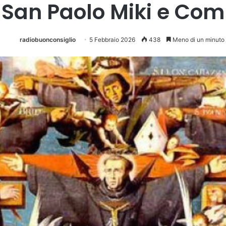
 San Paolo Miki e Com
radiobuonconsiglio
5 Febbraio 2026
438
Meno di un minuto