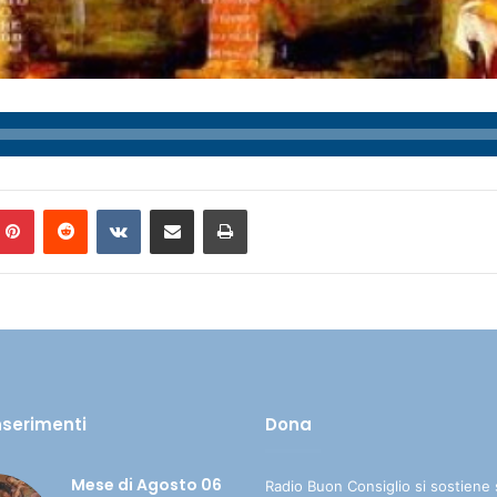
Pinterest
Reddit
VKontakte
Condividi via mail
Stampa
inserimenti
Dona
Mese di Agosto 06
Radio Buon Consiglio si sostiene 