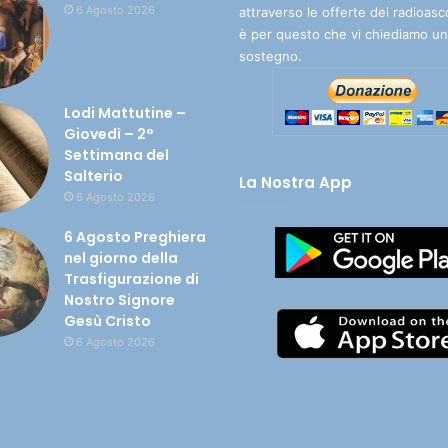
6 Agosto 2026
attraverso le offerte dei radioasc
è per questo che vi chiediamo un
sostegno.
Lodi Mattutine –
Giovedì – 2°
Settimana del
Salterio
La Nostra App
6 Agosto 2026
6 Agosto Preghiera
nel giorno della
Trasfigurazione di
Nostro Signore
Gesù Cristo
6 Agosto 2026