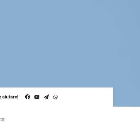
Facebook
You Tube
Telegram
WhatsApp
aiutarci
iri