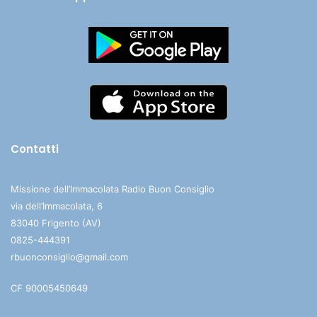
Contatti
Missione dell’Immacolata Radio Buon Consiglio
via dell’Immacolata, 6
83040 Frigento (AV)
0825-444391
rbuonconsiglio@gmail.com
CF 90005450649