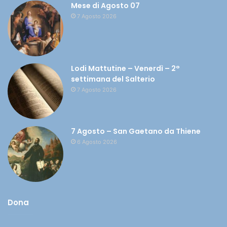
Mese di Agosto 07
7 Agosto 2026
Lodi Mattutine – Venerdì – 2°
settimana del Salterio
7 Agosto 2026
7 Agosto – San Gaetano da Thiene
6 Agosto 2026
Dona