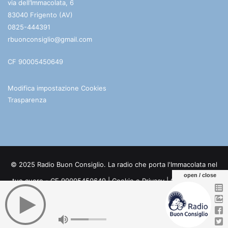
via dell’Immacolata, 6
83040 Frigento (AV)
0825-444391
rbuonconsiglio@gmail.com
CF 90005450649
Modifica impostazione Cookies
Trasparenza
© 2025 Radio Buon Consiglio. La radio che porta l'Immacolata nel
open / close
tuo cuore - CF 90005450649 |
Cookie e Privacy
| Credits:
Digife
Facebook
You
Telegram
WhatsApp