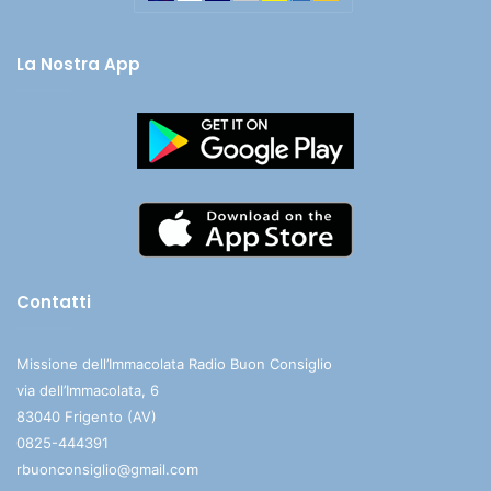
La Nostra App
Contatti
Missione dell’Immacolata Radio Buon Consiglio
via dell’Immacolata, 6
83040 Frigento (AV)
0825-444391
rbuonconsiglio@gmail.com