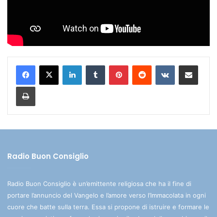
LinkedIn
Tumblr
Pinterest
Reddit
VKontakte
Condividi via mail
Stampa
Radio Buon Consiglio
Radio Buon Consiglio è un’emittente religiosa che ha il fine di
portare l’annuncio del Vangelo e l’amore verso l’Immacolata in ogni
cuore che batte sulla terra. Essa si propone di istruire e formare le