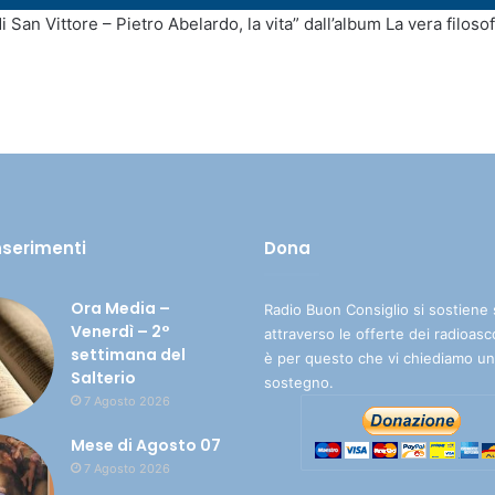
i San Vittore – Pietro Abelardo, la vita” dall’album La vera filo
inserimenti
Dona
Ora Media –
Radio Buon Consiglio si sostiene 
Venerdì – 2°
attraverso le offerte dei radioasc
settimana del
è per questo che vi chiediamo un
Salterio
sostegno.
7 Agosto 2026
Mese di Agosto 07
7 Agosto 2026