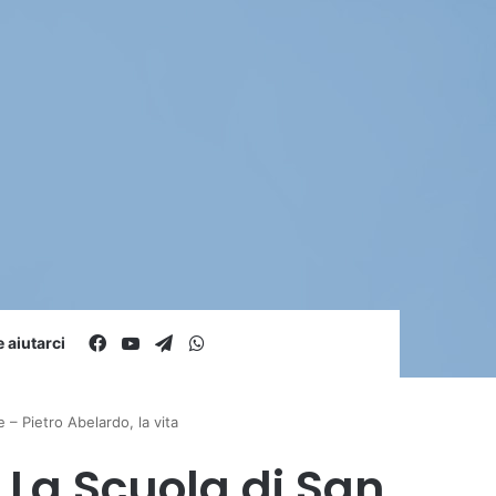
Facebook
You Tube
Telegram
WhatsApp
aiutarci
 – Pietro Abelardo, la vita
– La Scuola di San