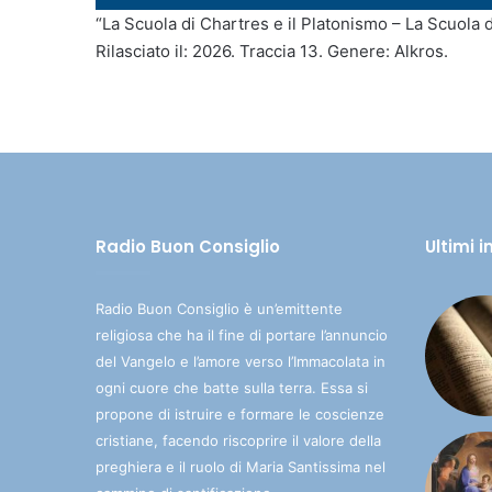
Player
“La Scuola di Chartres e il Platonismo – La Scuola d
Rilasciato il: 2026. Traccia 13. Genere: Alkros.
Radio Buon Consiglio
Ultimi 
Radio Buon Consiglio è un’emittente
religiosa che ha il fine di portare l’annuncio
del Vangelo e l’amore verso l’Immacolata in
ogni cuore che batte sulla terra. Essa si
propone di istruire e formare le coscienze
cristiane, facendo riscoprire il valore della
preghiera e il ruolo di Maria Santissima nel