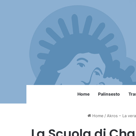
Home
Palinsesto
Tra
Home
/
Akros – La vera 
La Scuola di Char