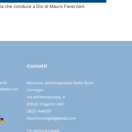
i
sofia che conduce a Dio di Mauro Faverzani.
tasti
freccia
su/giù
per
aumentare
o
diminuire
il
Contatti
volume.
solo
Missione dell’Immacolata Radio Buon
oltatori ed
Consiglio
via dell’Immacolata, 6
83040 Frigento (AV)
0825-444391
rbuonconsiglio@gmail.com
CF 90005450649