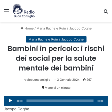
Menu
C
Home
/
Maria Rachele Ruiu / Jacopo Coghe
Maria Rachele Ruiu / Jacopo Coghe
Bambini in pericolo: i rischi
dei social per la salute
mentale dei bambini
radiobuonconsiglio
3 Gennaio 2024
267
Meno di un minuto
Audio
00:00
00:00
Player
Jacopo Coghe