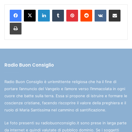
LinkedIn
Tumblr
Pinterest
Reddit
VKontakte
Condividi via mail
Stampa
Radio Buon Consiglio
Radio Buon Consiglio è un’emittente religiosa che ha il fine di
portare l’annuncio del Vangelo e l’amore verso l’Immacolata in ogni
cuore che batte sulla terra. Essa si propone di istruire e formare le
coscienze cristiane, facendo riscoprire il valore della preghiera e il
ruolo di Maria Santissima nel cammino di santificazione.
Le foto presenti su radiobuonconsiglio.it sono prese in larga parte
da internet e quindi valutate di pubblico dominio. Se i soggetti