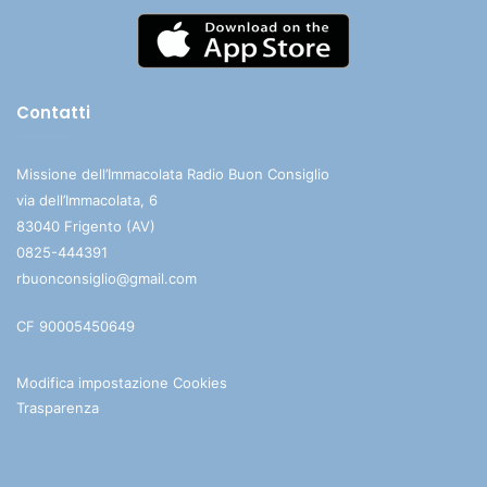
Contatti
Missione dell’Immacolata Radio Buon Consiglio
via dell’Immacolata, 6
83040 Frigento (AV)
0825-444391
rbuonconsiglio@gmail.com
CF 90005450649
Modifica impostazione Cookies
Trasparenza