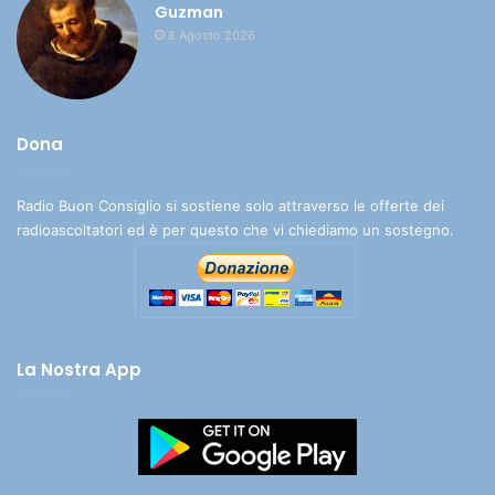
Guzman
8 Agosto 2026
Dona
Radio Buon Consiglio si sostiene solo attraverso le offerte dei
radioascoltatori ed è per questo che vi chiediamo un sostegno.
La Nostra App