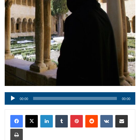
Audio
00:00
00:00
Player
LinkedIn
Tumblr
Pinterest
Reddit
VKontakte
Condividi via mail
Stampa