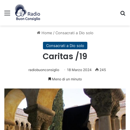
Menu
C
Home
/
Consacrati a Dio solo
Consacrati a Dio solo
Caritas /19
radiobuonconsiglio
18 Marzo 2024
245
Meno di un minuto