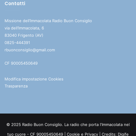
Contatti
Missione dell’Immacolata Radio Buon Consiglio
via dell’Immacolata, 6
83040 Frigento (AV)
0825-444391
rbuonconsiglio@gmail.com
CF 90005450649
Modifica impostazione Cookies
Trasparenza
© 2025 Radio Buon Consiglio. La radio che porta l'Immacolata nel
tuo cuore - CF 90005450649 |
Cookie e Privacy
| Credits:
Digife