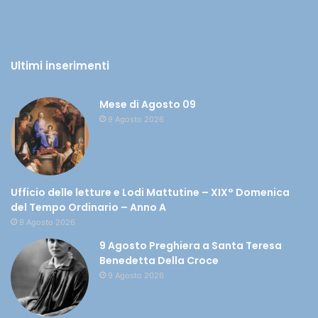
Ultimi inserimenti
Mese di Agosto 09
9 Agosto 2026
Ufficio delle letture e Lodi Mattutine – XIX° Domenica
del Tempo Ordinario – Anno A
9 Agosto 2026
9 Agosto Preghiera a Santa Teresa
Benedetta Della Croce
9 Agosto 2026