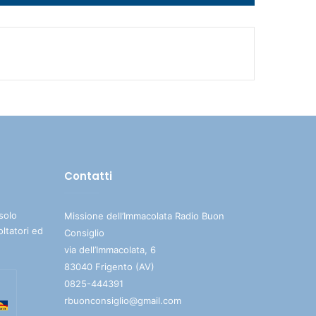
i
tasti
freccia
su/giù
per
aumentare
o
diminuire
il
volume.
Contatti
solo
Missione dell’Immacolata Radio Buon
oltatori ed
Consiglio
via dell’Immacolata, 6
83040 Frigento (AV)
0825-444391
rbuonconsiglio@gmail.com