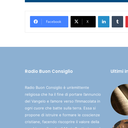
Player
LinkedIn
Tumblr
Facebook
X
Radio Buon Consiglio
Ultimi 
Radio Buon Consiglio è un’emittente
religiosa che ha il fine di portare l’annuncio
del Vangelo e l’amore verso l’Immacolata in
ogni cuore che batte sulla terra. Essa si
propone di istruire e formare le coscienze
cristiane, facendo riscoprire il valore della