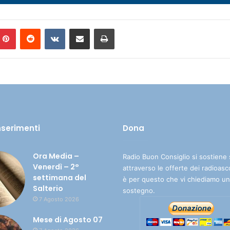
Pinterest
Reddit
VKontakte
Condividi via mail
Stampa
inserimenti
Dona
Ora Media –
Radio Buon Consiglio si sostiene 
Venerdì – 2°
attraverso le offerte dei radioasc
settimana del
è per questo che vi chiediamo un
Salterio
sostegno.
7 Agosto 2026
Mese di Agosto 07