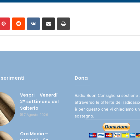
Pinterest
Reddit
VKontakte
Condividi via mail
Stampa
inserimenti
Dona
Vespri – Venerdì –
Radio Buon Consiglio si sostiene 
2° settimana del
attraverso le offerte dei radioasc
Salterio
è per questo che vi chiediamo un
7 Agosto 2026
sostegno.
Ora Media –