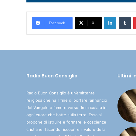
Player
LinkedIn
Tumblr
Facebook
X
Radio Buon Consiglio
Ultimi 
Radio Buon Consiglio è un’emittente
religiosa che ha il fine di portare l’annuncio
del Vangelo e l’amore verso l’Immacolata in
ogni cuore che batte sulla terra. Essa si
propone di istruire e formare le coscienze
cristiane, facendo riscoprire il valore della