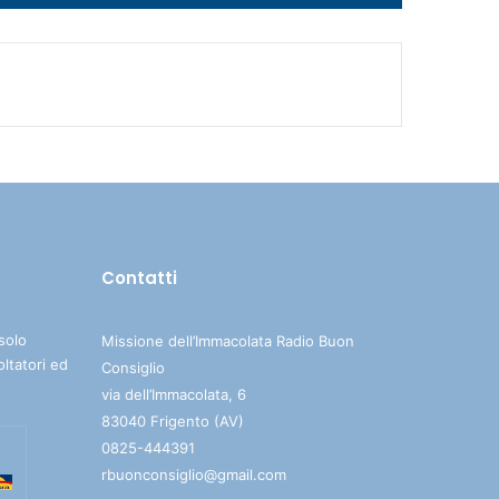
i
tasti
freccia
su/giù
per
aumentare
o
diminuire
il
volume.
Contatti
solo
Missione dell’Immacolata Radio Buon
oltatori ed
Consiglio
via dell’Immacolata, 6
83040 Frigento (AV)
0825-444391
rbuonconsiglio@gmail.com