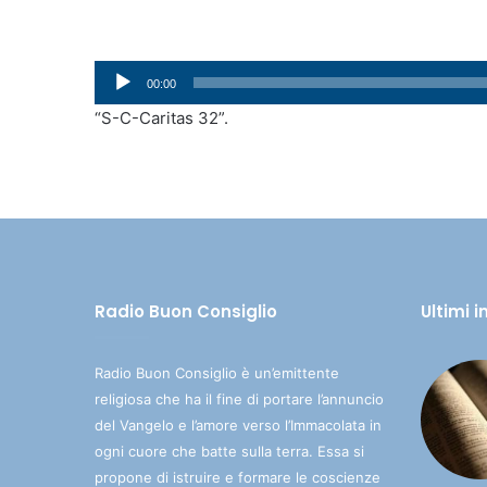
Audio
00:00
Player
“S-C-Caritas 32”.
Radio Buon Consiglio
Ultimi 
Radio Buon Consiglio è un’emittente
religiosa che ha il fine di portare l’annuncio
del Vangelo e l’amore verso l’Immacolata in
ogni cuore che batte sulla terra. Essa si
propone di istruire e formare le coscienze