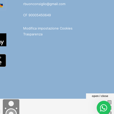
rbuonconsiglio@gmail.com
CF 90005450649
Modifica impostazione Cookies
Trasparenza
open / close
e
Facebook
You
Telegram
WhatsApp