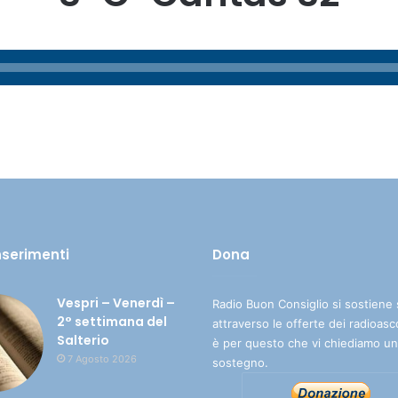
inserimenti
Dona
Vespri – Venerdì –
Radio Buon Consiglio si sostiene 
2° settimana del
attraverso le offerte dei radioasc
Salterio
è per questo che vi chiediamo un
7 Agosto 2026
sostegno.