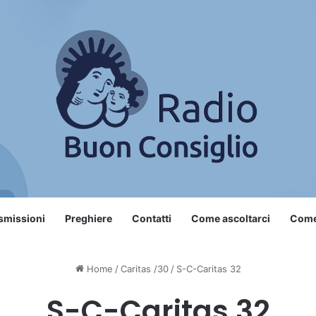
smissioni
Preghiere
Contatti
Come ascoltarci
Come 
Home
/
Caritas /30
/
S-C-Caritas 32
S-C-Caritas 32