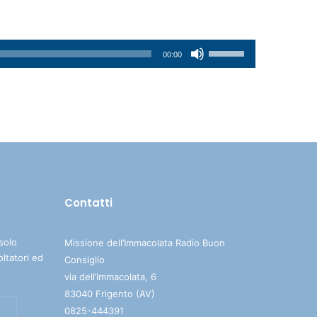
Usa
00:00
i
tasti
freccia
su/giù
per
aumentare
o
diminuire
Contatti
il
volume.
solo
Missione dell’Immacolata Radio Buon
oltatori ed
Consiglio
via dell’Immacolata, 6
83040 Frigento (AV)
0825-444391