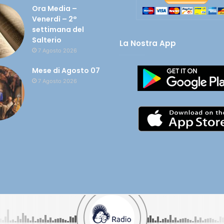
Ora Media –
Venerdì – 2°
settimana del
Salterio
La Nostra App
7 Agosto 2026
Mese di Agosto 07
7 Agosto 2026
olata nel tuo cuore - CF 90005450649 |
Cookie e Privacy
| Credits:
Digif