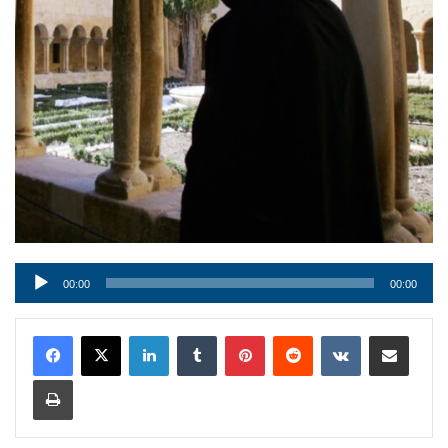
Audio
00:00
00:00
Player
LinkedIn
Tumblr
Pinterest
Reddit
VKontakte
Condividi via mail
Stampa