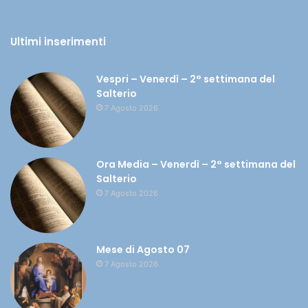
Ultimi inserimenti
Vespri – Venerdì – 2° settimana del
Salterio
7 Agosto 2026
Ora Media – Venerdì – 2° settimana del
Salterio
7 Agosto 2026
Mese di Agosto 07
7 Agosto 2026