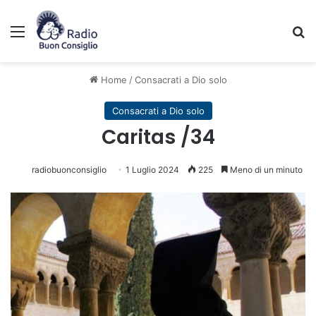
Menu
C
Home
/
Consacrati a Dio solo
Consacrati a Dio solo
Caritas /34
radiobuonconsiglio
1 Luglio 2024
225
Meno di un minuto