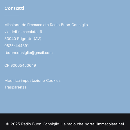
Contatti
Missione dell’Immacolata Radio Buon Consiglio
via dell’Immacolata, 6
83040 Frigento (AV)
0825-444391
rbuonconsiglio@gmail.com
CF 90005450649
Modifica impostazione Cookies
Trasparenza
© 2025 Radio Buon Consiglio. La radio che porta l'Immacolata nel