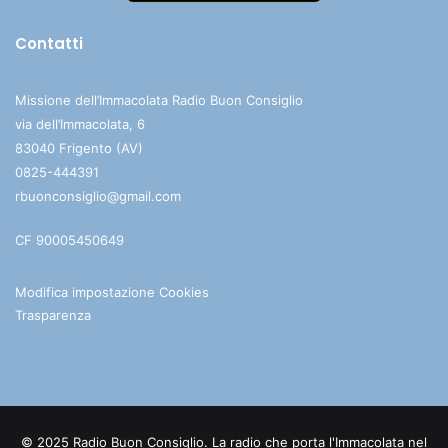
Contatti
Missione dell’Immacolata Radio Buon Consiglio
via dell’Immacolata, 6
83040 Frigento (AV)
0825-444391
rbuonconsiglio@gmail.com
CF 90005450649
Modifica impostazione Cookies
Trasparenza
© 2025 Radio Buon Consiglio. La radio che porta l'Immacolata nel