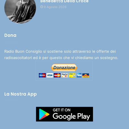
Benedetta Della Croce
9 Agosto 2026
Dona
Radio Buon Consiglio si sostiene solo attraverso le offerte dei
radioascoltatori ed è per questo che vi chiediamo un sostegno.
La Nostra App