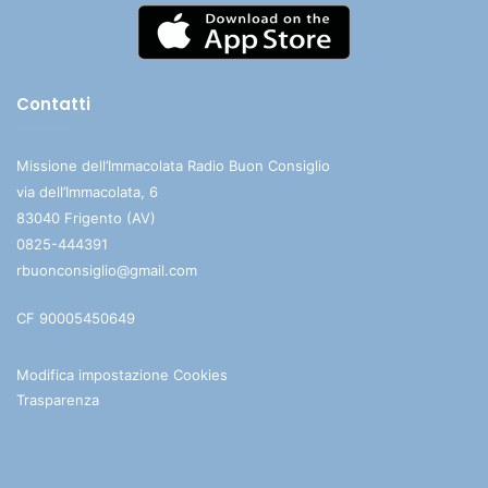
Contatti
Missione dell’Immacolata Radio Buon Consiglio
via dell’Immacolata, 6
83040 Frigento (AV)
0825-444391
rbuonconsiglio@gmail.com
CF 90005450649
Modifica impostazione Cookies
Trasparenza