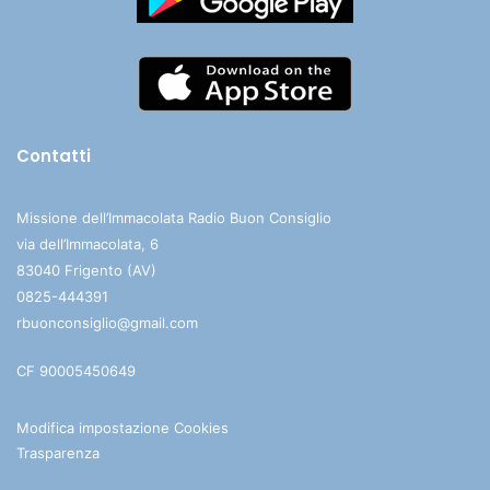
Contatti
Missione dell’Immacolata Radio Buon Consiglio
via dell’Immacolata, 6
83040 Frigento (AV)
0825-444391
rbuonconsiglio@gmail.com
CF 90005450649
Modifica impostazione Cookies
Trasparenza