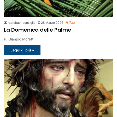
radiobuonconsiglio
28 Marzo 2026
732
La Domenica delle Palme
P. Gianpio Moretti
Leggi di più »