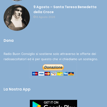
9 Agosto – Santa Teresa Benedetta
della Croce
8 Agosto 2026
Dona
Radio Buon Consiglio si sostiene solo attraverso le offerte dei
radioascoltatori ed è per questo che vi chiediamo un sostegno.
La Nostra App