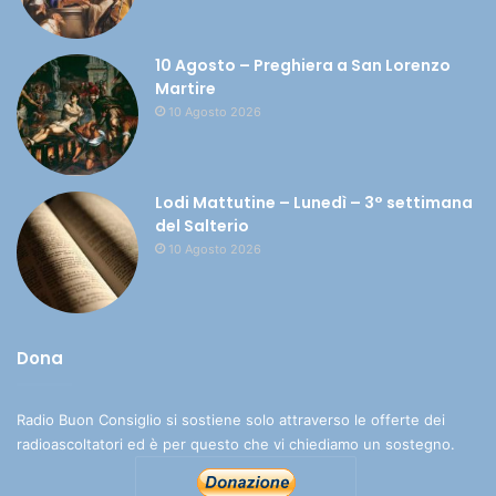
10 Agosto – Preghiera a San Lorenzo
Martire
10 Agosto 2026
Lodi Mattutine – Lunedì – 3° settimana
del Salterio
10 Agosto 2026
Dona
Radio Buon Consiglio si sostiene solo attraverso le offerte dei
radioascoltatori ed è per questo che vi chiediamo un sostegno.