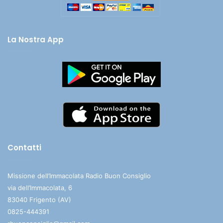
La Nostra App
Contatti
Missione dell’Immacolata Radio Buon Consiglio
via dell’Immacolata, 6
83040 Frigento (AV)
0825-444391