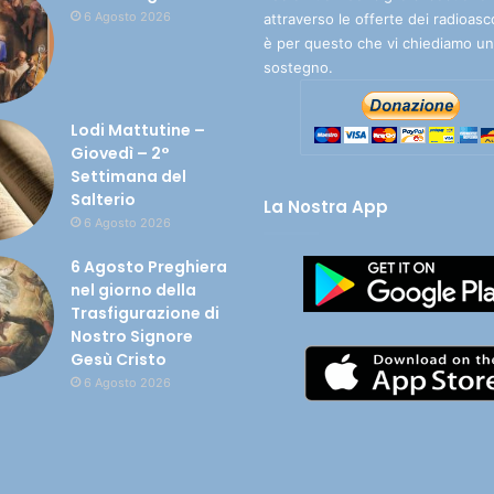
6 Agosto 2026
attraverso le offerte dei radioasc
è per questo che vi chiediamo un
sostegno.
Lodi Mattutine –
Giovedì – 2°
Settimana del
Salterio
La Nostra App
6 Agosto 2026
6 Agosto Preghiera
nel giorno della
Trasfigurazione di
Nostro Signore
Gesù Cristo
6 Agosto 2026