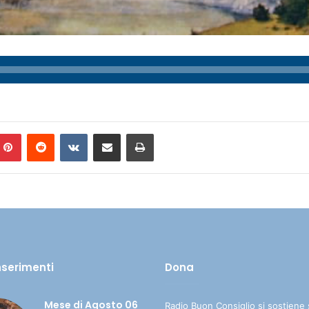
Pinterest
Reddit
VKontakte
Condividi via mail
Stampa
inserimenti
Dona
Mese di Agosto 06
Radio Buon Consiglio si sostiene 