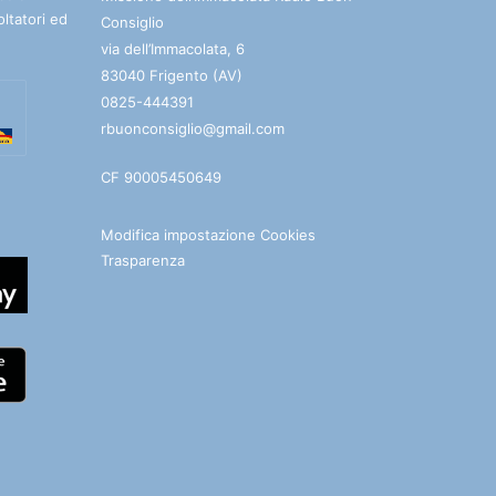
oltatori ed
Consiglio
via dell’Immacolata, 6
83040 Frigento (AV)
0825-444391
rbuonconsiglio@gmail.com
CF 90005450649
Modifica impostazione Cookies
Trasparenza