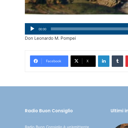
Audio
00:00
Player
Don Leonardo M. Pompei
LinkedIn
Tumblr
Facebook
X
Radio Buon Consiglio
Ultimi 
Radio Buon Consiglio è un’emittente