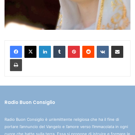
LinkedIn
Tumblr
Pinterest
Reddit
VKontakte
Condividi via mail
Stampa
Radio Buon Consiglio
Radio Buon Consiglio è un’emittente religiosa che ha il fine di
portare l’annuncio del Vangelo e l’amore verso l’Immacolata in ogni
cuore che batte sulla terra. Essa si propone di istruire e formare le