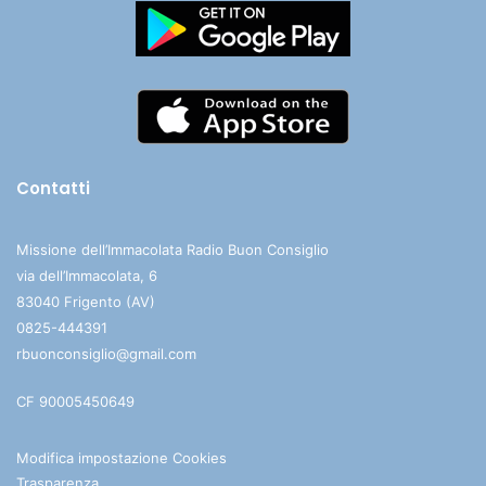
Contatti
Missione dell’Immacolata Radio Buon Consiglio
via dell’Immacolata, 6
83040 Frigento (AV)
0825-444391
rbuonconsiglio@gmail.com
CF 90005450649
Modifica impostazione Cookies
Trasparenza