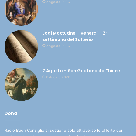
7 Agosto 2026
Lodi Mattutine – Venerdì – 2°
settimana del Salterio
7 Agosto 2026
7 Agosto – San Gaetano da Thiene
6 Agosto 2026
Dona
Radio Buon Consiglio si sostiene solo attraverso le offerte dei