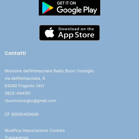
Contatti
Missione dell’Immacolata Radio Buon Consiglio
via dell’Immacolata, 6
83040 Frigento (AV)
0825-444391
rbuonconsiglio@gmail.com
CF 90005450649
Modifica impostazione Cookies
Trasparenza