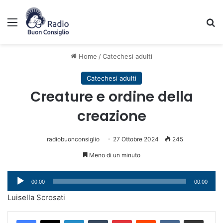
Menu
C
Home
/
Catechesi adulti
Catechesi adulti
Creature e ordine della
creazione
radiobuonconsiglio
27 Ottobre 2024
245
Meno di un minuto
Audio
00:00
00:00
Player
Luisella Scrosati
LinkedIn
Tumblr
Pinterest
Reddit
VKontakte
Condividi via mail