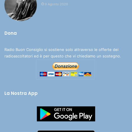
9 Agosto 2026
Dona
Radio Buon Consiglio si sostiene solo attraverso le offerte dei
radioascoltatori ed è per questo che vi chiediamo un sostegno.
La Nostra App