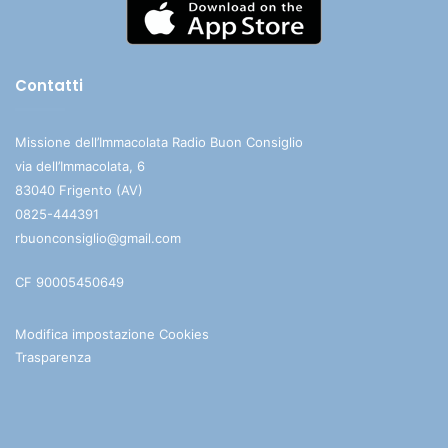
Contatti
Missione dell’Immacolata Radio Buon Consiglio
via dell’Immacolata, 6
83040 Frigento (AV)
0825-444391
rbuonconsiglio@gmail.com
CF 90005450649
Modifica impostazione Cookies
Trasparenza