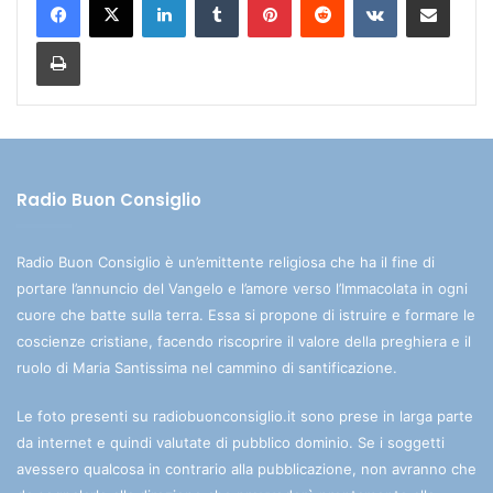
Stampa
Radio Buon Consiglio
Radio Buon Consiglio è un’emittente religiosa che ha il fine di
portare l’annuncio del Vangelo e l’amore verso l’Immacolata in ogni
cuore che batte sulla terra. Essa si propone di istruire e formare le
coscienze cristiane, facendo riscoprire il valore della preghiera e il
ruolo di Maria Santissima nel cammino di santificazione.
Le foto presenti su radiobuonconsiglio.it sono prese in larga parte
da internet e quindi valutate di pubblico dominio. Se i soggetti
avessero qualcosa in contrario alla pubblicazione, non avranno che