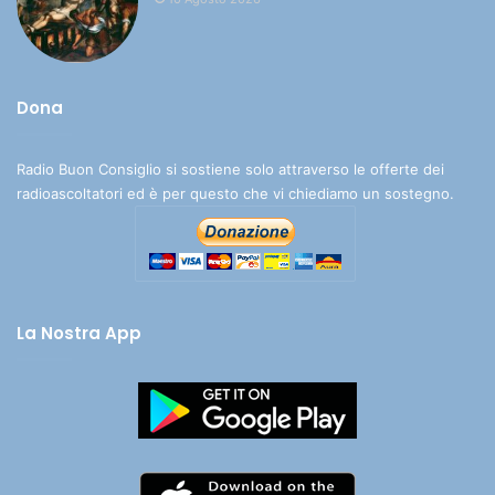
Dona
Radio Buon Consiglio si sostiene solo attraverso le offerte dei
radioascoltatori ed è per questo che vi chiediamo un sostegno.
La Nostra App