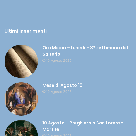
Ultimi inserimenti
Ora Media – Lunedì – 3° settimana del
Salterio
10 Agosto 2026
Mese di Agosto 10
10 Agosto 2026
10 Agosto – Preghiera a San Lorenzo
Martire
10 Agosto 2026