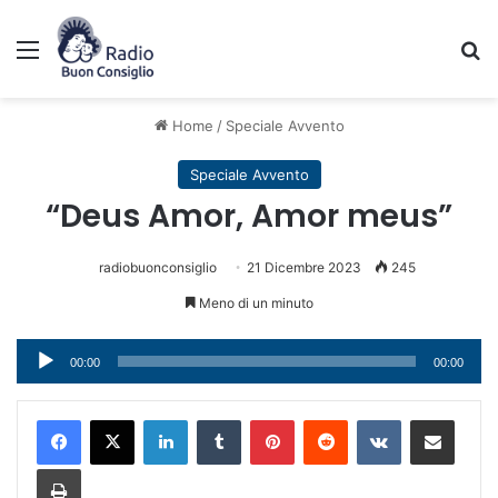
Menu
C
Home
/
Speciale Avvento
Speciale Avvento
“Deus Amor, Amor meus”
radiobuonconsiglio
21 Dicembre 2023
245
Meno di un minuto
Audio
00:00
00:00
Player
LinkedIn
Tumblr
Pinterest
Reddit
VKontakte
Condividi via mail
Stampa