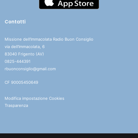
Contatti
Missione dell’Immacolata Radio Buon Consiglio
via dell’Immacolata, 6
83040 Frigento (AV)
0825-444391
rbuonconsiglio@gmail.com
CF 90005450649
Modifica impostazione Cookies
Trasparenza