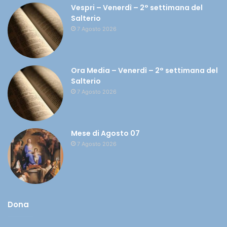
Vespri – Venerdì – 2° settimana del
Salterio
7 Agosto 2026
Ora Media – Venerdì – 2° settimana del
Salterio
7 Agosto 2026
Mese di Agosto 07
7 Agosto 2026
Dona