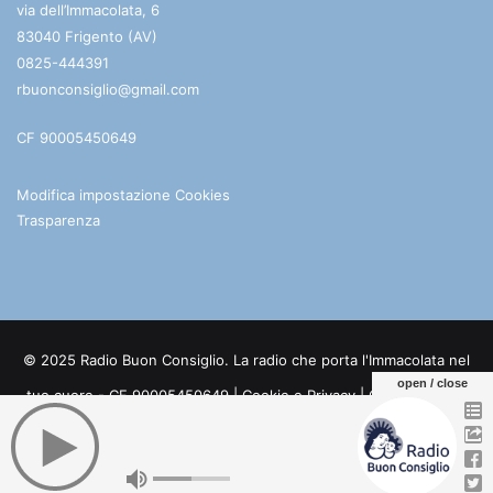
via dell’Immacolata, 6
83040 Frigento (AV)
0825-444391
rbuonconsiglio@gmail.com
CF 90005450649
Modifica impostazione Cookies
Trasparenza
© 2025 Radio Buon Consiglio. La radio che porta l'Immacolata nel
open / close
tuo cuore - CF 90005450649 |
Cookie e Privacy
| Credits:
Digife
Facebook
You
Telegram
WhatsApp