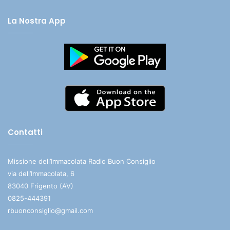
La Nostra App
Contatti
Missione dell’Immacolata Radio Buon Consiglio
via dell’Immacolata, 6
83040 Frigento (AV)
0825-444391
rbuonconsiglio@gmail.com