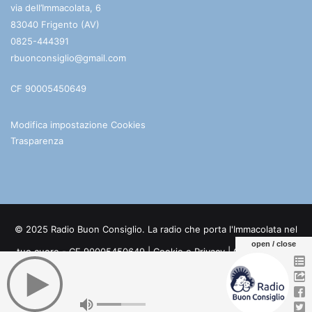
via dell’Immacolata, 6
83040 Frigento (AV)
0825-444391
rbuonconsiglio@gmail.com
CF 90005450649
Modifica impostazione Cookies
Trasparenza
© 2025 Radio Buon Consiglio. La radio che porta l'Immacolata nel
open / close
tuo cuore - CF 90005450649 |
Cookie e Privacy
| Credits:
Digife
Facebook
You
Telegram
WhatsApp