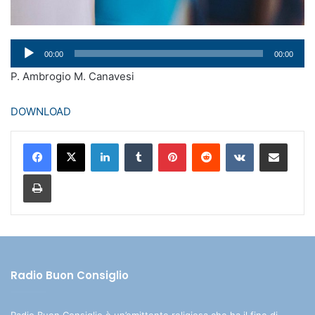
Audio
00:00
00:00
Player
P. Ambrogio M. Canavesi
DOWNLOAD
LinkedIn
Tumblr
Pinterest
Reddit
VKontakte
Condividi via mail
Stampa
Radio Buon Consiglio
Radio Buon Consiglio è un’emittente religiosa che ha il fine di