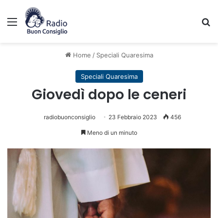
Menu
C
Home
/
Speciali Quaresima
Speciali Quaresima
Giovedì dopo le ceneri
radiobuonconsiglio
23 Febbraio 2023
456
Meno di un minuto