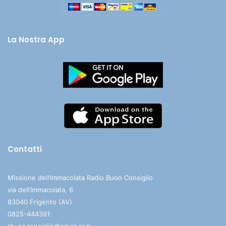
La Nostra App
Contatti
Missione dell’Immacolata Radio Buon Consiglio
via dell’Immacolata, 6
83040 Frigento (AV)
0825-444391
rbuonconsiglio@gmail.com