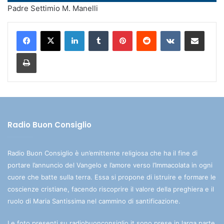
Player
Padre Settimio M. Manelli
LinkedIn
Tumblr
Pinterest
Reddit
VKontakte
Condividi via mail
Stampa
Radio Buon Consiglio
Radio Buon Consiglio è un’emittente religiosa che ha il fine di
portare l’annuncio del Vangelo e l’amore verso l’Immacolata in ogni
cuore che batte sulla terra. Essa si propone di istruire e formare le
coscienze cristiane, facendo riscoprire il valore della preghiera e il
ruolo di Maria Santissima nel cammino di santificazione.
Le foto presenti su radiobuonconsiglio.it sono prese in larga parte