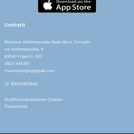
Contatti
Missione dell’Immacolata Radio Buon Consiglio
via dell’Immacolata, 6
83040 Frigento (AV)
0825-444391
rbuonconsiglio@gmail.com
CF 90005450649
Modifica impostazione Cookies
Trasparenza